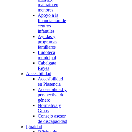
maltrato en
menores
Apoyo a la
financiación de
centros
infantiles
Ayudas y
programas
familiares
Ludoteca
municipal
Cabalgata
Reyes
Accesibilidad
Accesibilidad
en Plasencia
Accesibilidad y
perspectiva de
género
Normativa y
Guías
Consejo asesor
de discapacidad
Igualdad
Oficina de