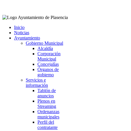
Facebook
Twitter
Instagram
Youtube
Inicio
Noticias
Ayuntamiento
Gobierno Municipal
Alcaldía
Corporación
Municipal
Concejalías
Órganos de
gobierno
Servicios e
información
Tablón de
anuncios
Plenos en
Streaming
Ordenanzas
municipales
Perfil del
contratante