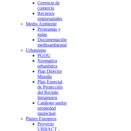
Gerencia de
comercio
Recursos
empresariales
Medio Ambiente
Programas y
guías
Documentación
medioambiental
Urbanismo
PGOU
Normativa
urbanística
Plan Director
Muralla
Plan Especial
de Protección
del Recinto
Intramuros
Catálogo suelos
propiedad
municipal
Planes Europeos
Proyecto
URBACT -