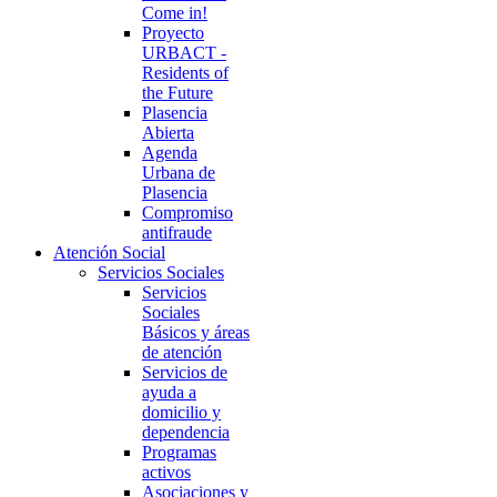
Come in!
Proyecto
URBACT -
Residents of
the Future
Plasencia
Abierta
Agenda
Urbana de
Plasencia
Compromiso
antifraude
Atención Social
Servicios Sociales
Servicios
Sociales
Básicos y áreas
de atención
Servicios de
ayuda a
domicilio y
dependencia
Programas
activos
Asociaciones y